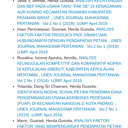
Silvia S, Amnilis, Herda Gusvita,
ANALISIS KEUNTUNGAN
DAN BEP PADA USAHA TAHU “PAK DE” DI KENAGARIAN
AUR KUNING KECAMATAN PASAMAN KABUPATEN
PASAMAN BARAT
,
UNES JOURNAL MAHASISWA
PERTANIAN : Vol 2 No 1 (2018): UJMP, April 2018
Intan Permatasari, Gusriati, Herda Gusvita,
ANALISIS
FAKTOR-FAKTOR PRODUKSI PADI SAWAH DAN
HUBUNGANNYA DENGAN PENDAPATAN PETANI
,
UNES
JOURNAL MAHASISWA PERTANIAN : Vol 2 No 1 (2018):
UJMP, April 2018
Rosalina, Ivonne Ayesha, Amnilis,
ANALISIS
KEUNGGULAN KOMPETITIF DAN KOMPARATIF KOPRA
DI KEPULAUAN SIBERUT, KABUPATEN KEPULAUAN
MENTAWAI
,
UNES JOURNAL MAHASISWA PERTANIAN :
Vol 2 No 1 (2018): UJMP, April 2018
Yolanda, Dang Sri Chaerani, Herda Gusvita,
IDENTIFIKASI MODAL SOSIAL PETANI PENERIMA DANA
PENGEMBANGAN USAHA AGRIBISNIS PEDESAAN
(PUAP) DI KECAMATAN NANGGALO KOTA PADANG
,
UNES JOURNAL MAHASISWA PERTANIAN : Vol 2 No 1
(2018): UJMP, April 2018
Merin, Gusriati, Herda Gusvita,
ANALISIS FAKTOR-
FAKTOR YANG MEMPENGARUHI PENDAPATAN PETANI