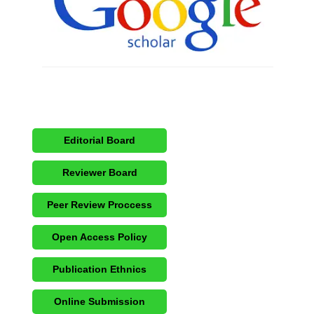
Editorial Board
Reviewer Board
Peer Review Proccess
Open Access Policy
Publication Ethnics
Online Submission