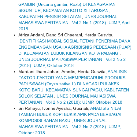
GAMBIR (Uncaria gambir, Roxb) DI KENAGARIAN
SIGUNTUR, KECAMATAN KOTO XI TARUSAN,
KABUPATEN PESISIR SELATAN
,
UNES JOURNAL
MAHASISWA PERTANIAN : Vol 2 No 1 (2018): UJMP, April
2018
Afriza Andani, Dang Sri Chaerani, Herda Gusvita,
IDENTIFIKASI MODAL SOSIAL PETANI PENERIMA DANA
ENGEMBANGAN USAHA AGRIBISNIS PEDESAAN (PUAP)
DI KECAMATAN LUBUK KILANGAN KOTA PADANG
,
UNES JOURNAL MAHASISWA PERTANIAN : Vol 2 No 2
(2018): UJMP, Oktober 2018
Mardani Ilham Johari, Amnilis, Herda Gusvita,
ANALISIS
FAKTOR-FAKTOR YANG MEMPENGARUHI PRODUKSI
PADI SAWAH (Oryza sativa L) DI NAGARI PULAKEK
KOTO BARU, KECAMATAN SUNGAI PAGU, KABUPATEN
SOLOK SELATAN
,
UNES JOURNAL MAHASISWA
PERTANIAN : Vol 2 No 2 (2018): UJMP, Oktober 2018
Sri Rahayu, Ivonne Ayesha, Gusriati,
ANALISIS NILAI
TAMBAH BUBUK KOPI BUKIK APIK PADA BERBAGAI
KOMPOSISI BAHAN BAKU
,
UNES JOURNAL
MAHASISWA PERTANIAN : Vol 2 No 2 (2018): UJMP,
Oktober 2018