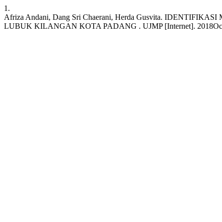
1.
Afriza Andani, Dang Sri Chaerani, Herda Gusvita. ID
LUBUK KILANGAN KOTA PADANG . UJMP [Internet]. 2018Oct.31 [cite