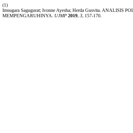
(1)
Imsugara Sagugurat; Ivonne Ayesha; Herda Gusvita. ANA
MEMPENGARUHINYA.
UJMP
2019
,
3
, 157-170.