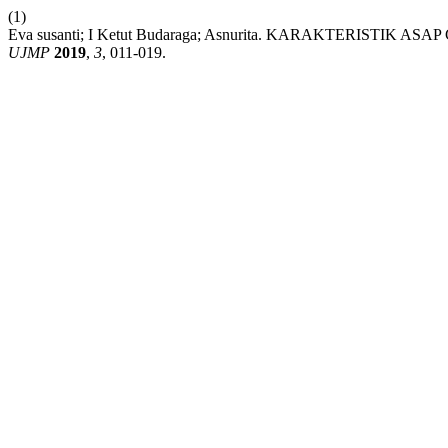
(1)
Eva susanti; I Ketut Budaraga; Asnurita. KARAKTERISTIK 
UJMP
2019
,
3
, 011-019.